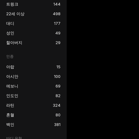
트윙크
144
22세 이상
498
대디
177
성인
49
할아버지
29
인종
아랍
15
아시안
100
에보니
69
인도인
82
라틴
324
혼혈
80
백인
381
바디 유형