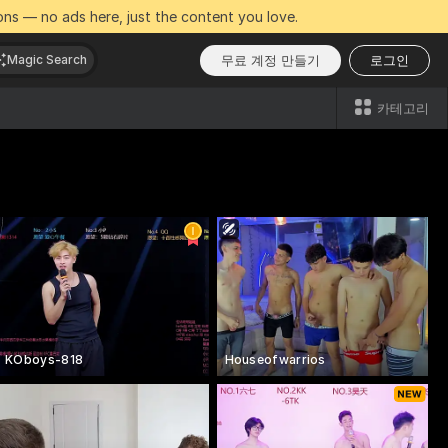
ns — no ads here, just the content you love.
무료 계정 만들기
로그인
Magic Search
카테고리
KOboys-818
Houseofwarrios