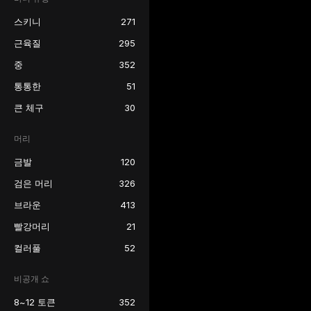
스키니
271
근육질
295
중
352
통통한
51
큰 체구
30
머리
금발
120
검은 머리
326
브라운
413
빨강머리
21
컬러풀
52
비공개 쇼
8~12 토큰
352