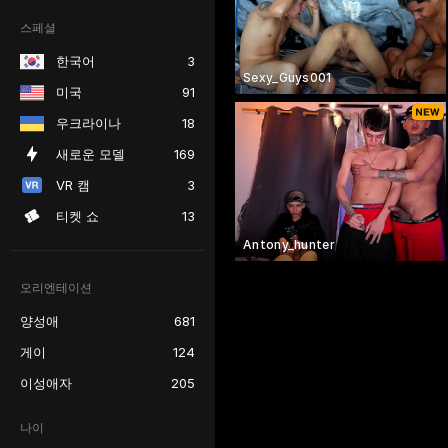
스페셜
한국어
3
Sexy_Guys001
미국
91
우크라이나
18
새로운 모델
169
VR 캠
3
티켓 쇼
13
Antony_hunter
오리엔테이션
양성애
681
게이
124
이성애자
205
나이