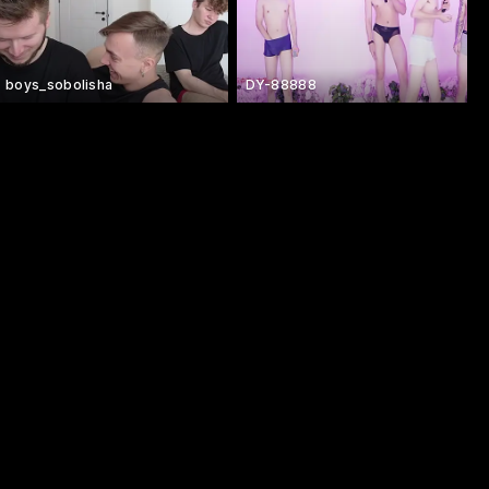
boys_sobolisha
DY-88888