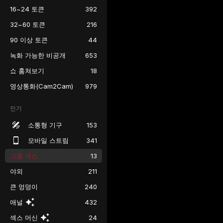
16~24 토큰
392
32~60 토큰
216
90 이상 토큰
44
녹화 가능한 비공개
653
쇼 훔쳐보기
18
영상통화(Cam2Cam)
979
인기
소통형 기구
153
모바일 스트림
341
그룹 섹스
13
야외
211
큰 엉덩이
240
애널
432
섹스 머신
24