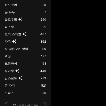
하드코어
15
큰 유두
1
블로우잡
290
피스팅
71
도기 스타일
467
자위
862
털 많은 겨드랑이
119
왁싱
177
크림파이
93
핑거링
446
딥스로트
239
큰 자지
521
오피스
135
모든 카테고리+