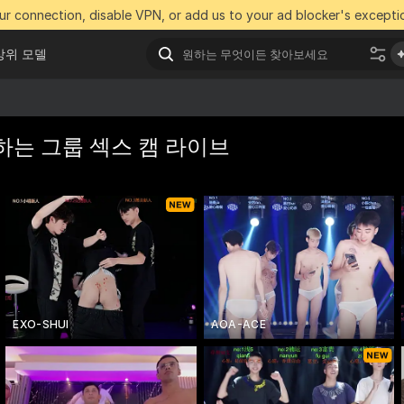
r connection, disable VPN, or add us to your ad blocker's exceptio
상위 모델
하는 그룹 섹스 캠 라이브
EXO-SHUI
AOA-ACE