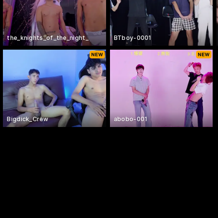
the_knights_of_the_night_
BTboy-0001
Bigdick_Crew
abobo-001