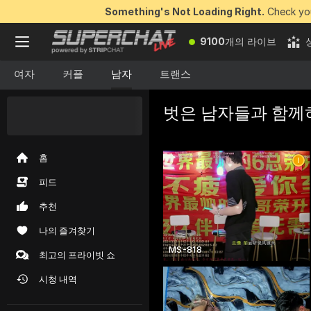
Something's Not Loading Right.
Check you
9100
개의 라이브
여자
커플
남자
트랜스
벗은 남자들과 함께
지금 바로 획득할 수
있는
무료 토큰 50개
홈
피드
추천
나의 즐겨찾기
MS-818
최고의 프라이빗 쇼
시청 내역