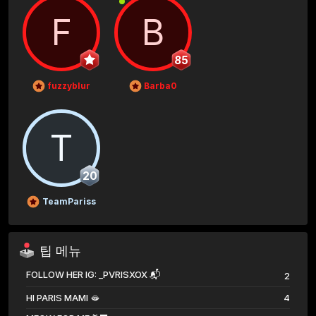
F
B
85
fuzzyblur
Barba0
T
20
TeamPariss
팁 메뉴
FOLLOW HER IG: _PVRISXOX 📬
2
HI PARIS MAMI 🫦
4