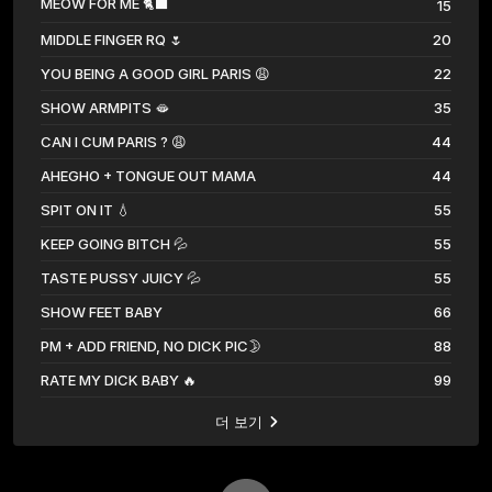
MEOW FOR ME 🐈‍⬛
15
MIDDLE FINGER RQ 🌷
20
YOU BEING A GOOD GIRL PARIS 😩
22
SHOW ARMPITS 🫦
35
CAN I CUM PARIS ? 😩
44
AHEGHO + TONGUE OUT MAMA
44
SPIT ON IT 💧
55
KEEP GOING BITCH 💦
55
TASTE PUSSY JUICY 💦
55
SHOW FEET BABY
66
PM + ADD FRIEND, NO DICK PIC🌛
88
RATE MY DICK BABY 🔥
99
더 보기