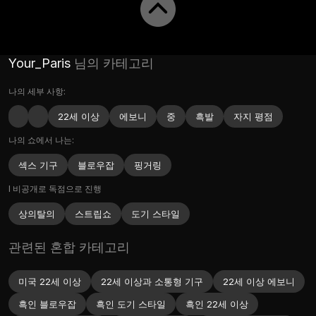
Your_Paris
님의 카테고리
나의 세부 사항:
22세 이상
에보니
중
흑발
자지 평점
나의 쇼에서 나는:
섹스 기구
블로우잡
핑거링
I 비공개로 독점으로 진행
상의탈의
스트립쇼
도기 스타일
관련된 혼합 카테고리
미국 22세 이상
22세 이상과 소통형 기구
22세 이상 에보니
흑인 블로우잡
흑인 도기 스타일
흑인 22세 이상