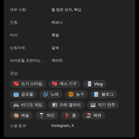
세부 사항
:
털 많은 보지, 왁싱
인종
:
에보니
머리
:
흑발
눈동자색
:
갈색
여러분을 표현하는 키워드
게이머
:
관심
:
도기 스타일
섹스 기구
Vlog
공포물
노래
농구
블로그
비디오 게임
아트 갤러리
악기 연주
예술
와인
춤
해변
소셜 링크
:
Instagram
,
X