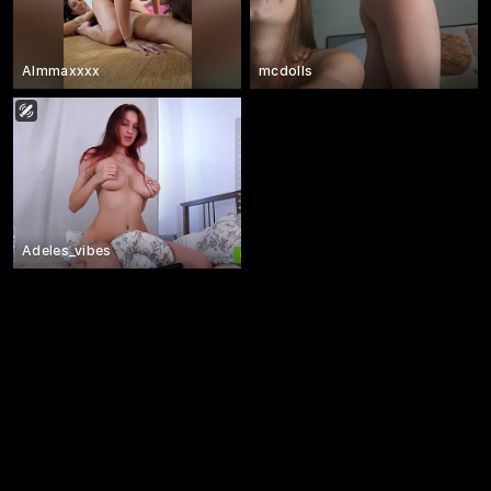
Almmaxxxx
mcdolls
Adeles_vibes