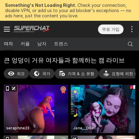
Something's Not Loading Right.
Check your connection,
disable VPN, or add us to your ad blocker's exceptions — no
ads here, just the content you love.
무료 가입
여자
커플
남자
트랜스
큰 엉덩이 거유 여자들과 함께하는 캠 라이브
외모
국가
가격 & 쇼 유형
요청에 의한 활
seraphine23
Jane__D0e