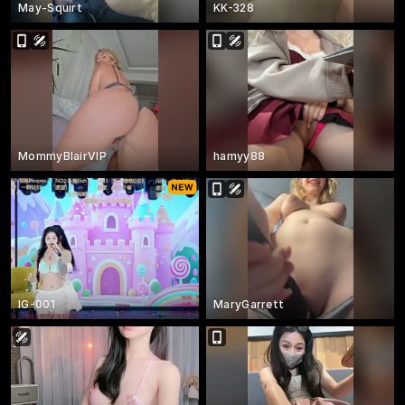
May-Squirt
KK-328
MommyBlairVIP
hamyy88
IG-001
MaryGarrett