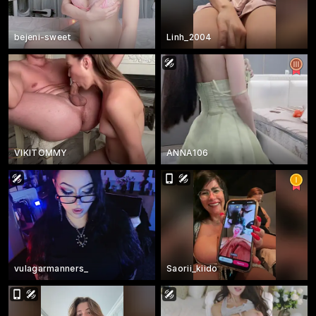
bejeni-sweet
Linh_2004
VIKITOMMY
ANNA106
vulagarmanners_
Saorii_kiido