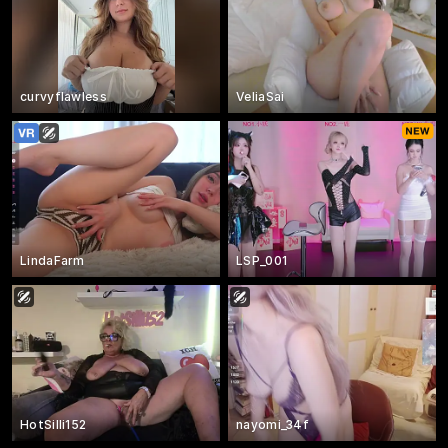
curvyflawless
VeliaSai
LindaFarm
LSP_001
HotSilli152
nayomi_34f