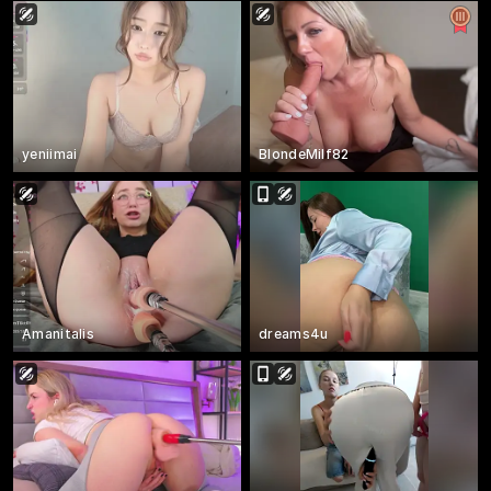
yeniimai
BlondeMilf82
Amanitalis
dreams4u