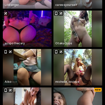
LiliBanger
caressyourself
asspothecary
OtakuOops
Aiko----
michelle_lovique