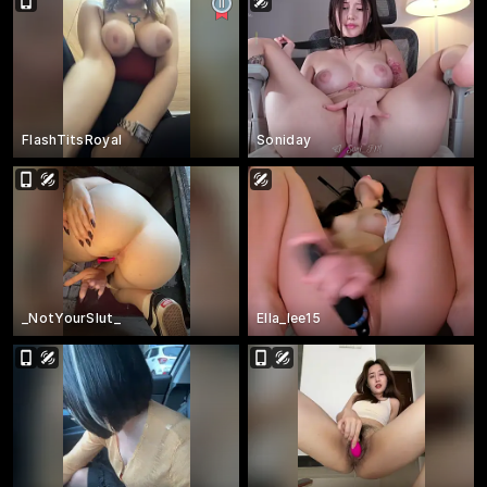
FlashTitsRoyal
Soniday
_NotYourSlut_
Ella_lee15